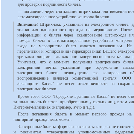
для проверки подлинности билета,
—
погашение через считывание штрих-кода или введения ном
автоматизированное устройство контроля билетов.
Внимание!
Штрих-код, указанный на электронном билете, д
только для однократного прохода на мероприятие. После
информации с билета через сканирование штрих-кода ил
номера билета в автоматизированное устройство контроля
входе на мероприятие билет является погашенным. Не 
перепечатки и копирования (тиражирования) Вашего электрон
третьими лицами, так как они могут воспользоваться им 
Учитывая, что с момента получения электронного билет
электронной почты, указанный при оформлении заказа
электронного билета, недопущение его копирования и
воспроизведение является компетенцией зрителя. ООО 
Зрелищные Кассы" не несет ответственности за сохранн
электронных билетов.
Кроме того, ООО "Городские Зрелищные Кассы" не несет отв
за подлинность билетов, приобретенных у третьих лиц, в том чис
Интернет-магазинах (например, avito и т.д.).
После погашения билета в момент первого прохода на 
повторный проход невозможен.
Электронные билеты, формы и реквизиты которых не соответс
и реквизитам, утвержденным уполномоченным федераль