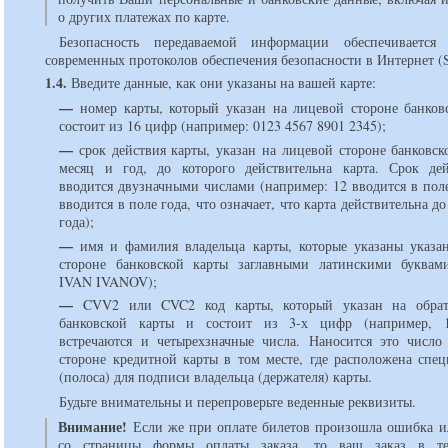
о других платежах по карте.
Безопасность передаваемой информации обеспечиваетс
современных протоколов обеспечения безопасности в Интернет (
1.4.
Введите данные, как они указаны на вашей карте:
—
номер карты, который указан на лицевой стороне банков
состоит из 16 цифр (например: 0123 4567 8901 2345);
—
срок действия карты, указан на лицевой стороне банковск
месяц и год, до которого действительна карта. Срок де
вводится двузначными числами (например: 12 вводится в пол
вводится в поле года, что означает, что карта действительна до
года);
—
имя и фамилия владельца карты, которые указаны указа
стороне банковской карты заглавными латинскими буквам
IVAN IVANOV);
—
CVV2 или CVC2 код карты, который указан на обрат
банковской карты и состоит из 3-х цифр (например, 1
встречаются и четырехзначные числа. Наносится это число
стороне кредитной карты в том месте, где расположена спец
(полоса) для подписи владельца (держателя) карты.
Будьте внимательны и перепроверьте веденные реквизиты.
Внимание!
Если же при оплате билетов произошла ошибка 
со страницы формы оплаты заказа, то ваш заказ в те