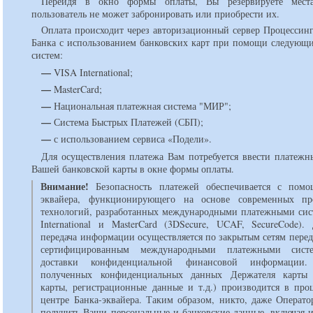
Перейдя в окно формы оплаты, Вы резервируете мест
пользователь не может забронировать или приобрести их.
Оплата происходит через авторизационный сервер Процессинг
Банка с использованием банковских карт при помощи следующ
систем:
—
VISA International;
—
MasterCard;
—
Национальная платежная система "МИР";
—
Система Быстрых Платежей (СБП);
—
с использованием сервиса «Подели».
Для осуществления платежа Вам потребуется ввести платежн
Вашей банковской карты в окне формы оплаты.
Внимание!
Безопасность платежей обеспечивается с помо
эквайера, функционирующего на основе современных пр
технологий, разработанных международными платежными сис
International и MasterCard (3DSecure, UCAF, SecureCode).
передача информации осуществляется по закрытым сетям перед
сертифицированным международными платежными сист
доставки конфиденциальной финансовой информации.
полученных конфиденциальных данных Держателя карты 
карты, регистрационные данные и т.д.) производится в про
центре Банка-эквайера. Таким образом, никто, даже Операто
получить Ваши персональные и банковские данные, включая