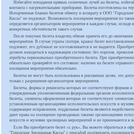
Избегайте попадания прямых солнечных лучей на билеты, избега
контакта с нагревательными приборами. Билеты изготовлены на тер
Испорченные бланки билетов обмену и возврату в ООО "Городски
Кассы" не подлежат. Возможность посещения мероприятия по таки
определяется организатором мероприятия в каждом случае, исходя 
конкретных обстоятельств такого случая.
После покупки билета владелец обязан хранить его до окончания
мероприятия. В случае утраты (потеря, кража) билет восстановлени
подлежит, его дубликат не изготавливается и не выдается. Приобр
должен находиться в надлежащем состоянии: без порезов, проколов
атрибуты первоначально приобретенного билета. При приобретении
обязательно проверяйте его состояние: наличие на билете отрывног
посещения мероприятия обязательно.
Билеты не могут быть использованы в рекламных целях, это допу
только с разрешения организаторов мероприятия.
Билеты, формы и реквизиты которых не соответствуют формам и 
утвержденным уполномоченным федеральным органом исполнитель
билеты, элементы оформления которых не соответствуют элементам
установленным организациями исполнительских искусств и музеям
содержащие исправления, поддельные билеты являются недействит
дают права на посещение проводимых такими организациями испо
искусств и музеями зрелищных мероприятий и не принимаются к в
Если Вы приобретаете билет «с рук», Вы можете обратиться в о
"Городские Зрелищные Кассы" с просьбой подтвердить подлинность