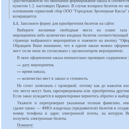
(рассчитываются) по окончании формирования заказа в соответст
пунктом 1.2. настоящих Правил. В случае возврата билетов по л
основаниям сервисный сбор ООО "Городские Зрелищные Кассы" 
возвращается.
1.1.
Заполните форму для приобретения билетов на сайте:
Выберите желаемые свободные места на плане зала 
мероприятия либо количество входных билетов соответствующей
странице выбранного мероприятия и нажмите на кнопку "Офор
Обращаем Ваше внимание, что в одном заказе можно оформит
мест (если иное не согласовано с организатором мероприятия).
В окне оформления заказа внимательно проверьте содержимое з
—
дату мероприятия,
—
время начала,
—
количество мест в заказе и стоимость.
Не стоит затягивать с проверкой, потому как до нажатия кн
эти места могут быть зарезервированы или приобретены другим
Если заказ нуждается в корректировке вернитесь обратно к выбор
Укажите и перепроверьте указанные полные фамилию, им
(далее также —
ФИО
) владельца (предъявителя) билетов в создав
номер телефона и адрес электронной почты, на которую В
получить электронные билеты.
Помните: