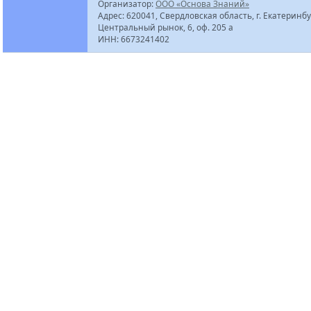
Организатор:
ООО «Основа Знаний»
Адрес: 620041, Свердловская область, г. Екатеринбур
Центральный рынок, 6, оф. 205 а
ИНН: 6673241402