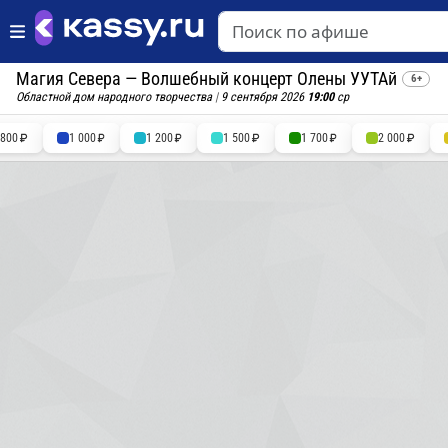
Магия Севера — Волшебный концерт Олены УУТАй
6+
Областной дом народного творчества
|
9 сентября 2026
19:00
ср
800
1 000
1 200
1 500
1 700
2 000