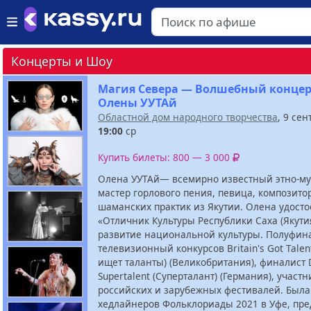
Концерты и Шоу
Магия Севера — Волшебный конце
Олены УУТАй
Областной дом народного творчества
, 9 се
19:00
ср
Купить билеты: 800 — 3 000
Олена УУТАй— всемирно известный этно-му
мастер горлового пения, певица, композитор
шаманских практик из Якутии. Олена удост
«Отличник Культуры Республики Саха (Якутия
развитие национальной культуры. Полуфин
телевизионный конкурсов Britain's Got Talen
ищет таланты) (Великобритания), финалист 
Supertalent (Суперталант) (Германия), участ
российских и зарубежных фестивалей. Была
хедлайнеров Фольклориады 2021 в Уфе, пре