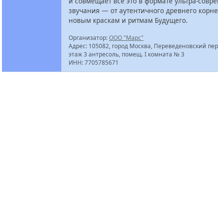
и совмещает все это в формате ультра-совр
звучания — от аутентичного древнего корне
новым краскам и ритмам Будущего.
Организатор:
ООО "Марс"
Адрес: 105082, город Москва, Переведеновский пер., 
этаж 3 антресоль, помещ. I комната № 3
ИНН: 7705785671