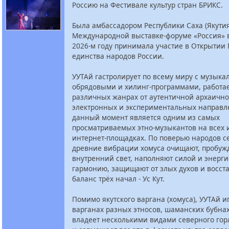
Россию на Фестивале культур стран БРИКС.
Была амбассадором Республики Саха (Якутия
Международной выставке-форуме «Россия» в 
2026-м году принимала участие в Открытии 
единства народов России.
УУТАй гастролирует по всему миру с музыка
обрядовыми и хилинг-программами, работае
различных жанрах от аутентичной архаично
электронных и экспериментальных направл
данный момент является одним из самых
просматриваемых этно-музыкантов на всех 
интернет-площадках. По поверью народов с
древние вибрации хомуса очищают, пробуж
внутренний свет, наполняют силой и энерги
гармонию, защищают от злых духов и восст
баланс трёх начал - Ус Кут.
Помимо якутского варгана (хомуса), УУТАй и
варганах разных этносов, шаманских бубнах
владеет несколькими видами северного гор