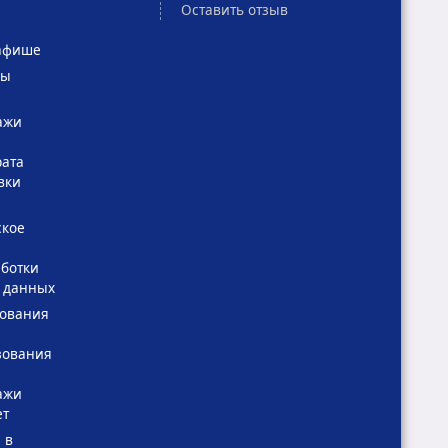
Оставить отзыв
афише
сы
ажи
рата
вки
ское
ботки
 данных
зования
зования
ажи
ет
 в