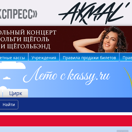
етные кассы
Учреждения
Правила продажи билетов
Прав
Цирк
Найти