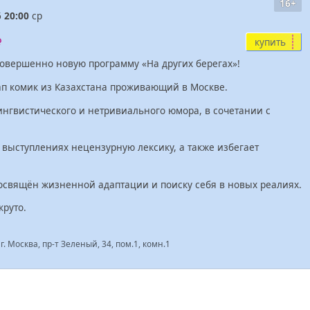
16+
6
20:00
ср
купить
совершенно новую программу «На других берегах»!
ап комик из Казахстана проживающий в Москве.
ингвистического и нетривиального юмора, в сочетании с
 выступлениях нецензурную лексику, а также избегает
посвящён жизненной адаптации и поиску себя в новых реалиях.
круто.
г. Москва, пр-т Зеленый, 34, пом.1, комн.1