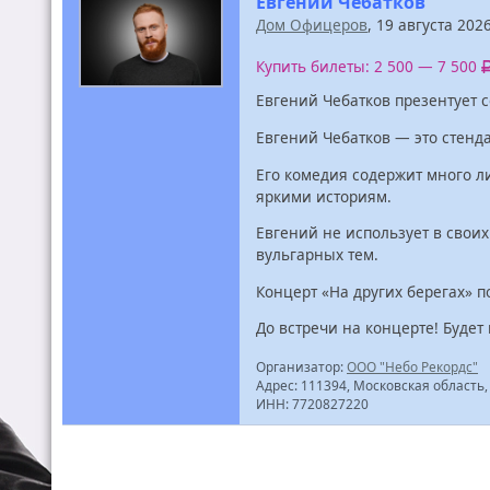
Евгений Чебатков
Дом Офицеров
, 19 августа 202
Купить билеты: 2 500 — 7 500
Евгений Чебатков презентует 
Евгений Чебатков — это стенд
Его комедия содержит много л
яркими историям.
Евгений не использует в своих
вульгарных тем.
Концерт «На других берегах» 
До встречи на концерте! Будет 
Организатор:
ООО "Небо Рекордс"
Адрес: 111394, Московская область, 
ИНН: 7720827220