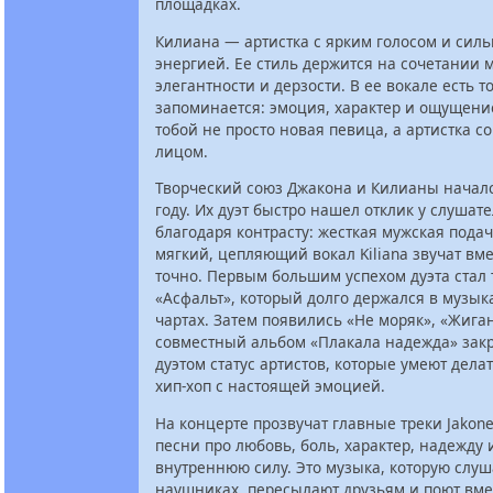
площадках.
Килиана — артистка с ярким голосом и сил
энергией. Ее стиль держится на сочетании м
элегантности и дерзости. В ее вокале есть то
запоминается: эмоция, характер и ощущение
тобой не просто новая певица, а артистка с
лицом.
Творческий союз Джакона и Килианы началс
году. Их дуэт быстро нашел отклик у слушат
благодаря контрасту: жесткая мужская подач
мягкий, цепляющий вокал Kiliana звучат вм
точно. Первым большим успехом дуэта стал 
«Асфальт», который долго держался в музы
чартах. Затем появились «Не моряк», «Жиган
совместный альбом «Плакала надежда» зак
дуэтом статус артистов, которые умеют дел
хип-хоп с настоящей эмоцией.
На концерте прозвучат главные треки Jakone
песни про любовь, боль, характер, надежду 
внутреннюю силу. Это музыка, которую слуш
наушниках, пересылают друзьям и поют вмес