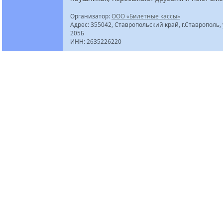
Организатор:
ООО «Билетные кассы»
Адрес: 355042, Ставропольский край, г.Ставрополь, 
205Б
ИНН: 2635226220