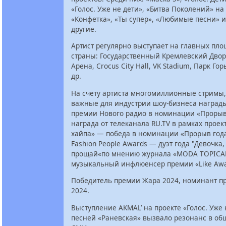
«Голос. Уже не дети», «Битва Поколений» на
«Конфетка», «Ты супер», «Любимые песни» 
другие.
Артист регулярно выступает на главных пл
страны: Государственный Кремлевский Двор
Арена, Crocus City Hall, VK Stadium, Парк Го
др.
На счету артиста многомиллионные стримы,
важные для индустрии шоу-бизнеса награды
премии Нового радио в номинации «Прорыв
награда от телеканала RU.TV в рамках проек
хайпа» — победа в номинации «Прорыв год
Fashion People Awards — дуэт года "Девочка,
прощай«по мнению журнала «MODA TOPICA
музыкальный инфлюенсер премии «Like Aw
Победитель премии Жара 2024, номинант пр
2024.
Выступление AKMAL’ на проекте «Голос. Уже 
песней «Раневская» вызвало резонанс в об