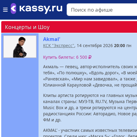
Концерты и Шоу
Akmal'
КСК "Экспресс"
, 14 сентября 2026
20:00
пн
Купить билеты: 6 500
Акмаль — певец, автор-исполнитель своих х
тебя», «По полюшку», «Вдоль дорог», «В мое
«Раневская», «Мир нам завидовал», а также 
Юлианной Карауловой «Девочка, не прощай
Клипы артиста ротируются на главных муз
каналах страны: МУЗ-ТВ, RU.TV, Музыка Перво
Music Box и др, а треки ротируются на цент
радиостанциях России: Авторадио, Новое р
ФМ и др.
AKMAL’ - участник самых известных телеви
проектов. Среди них: «Маска 5»; «Голос. Дет