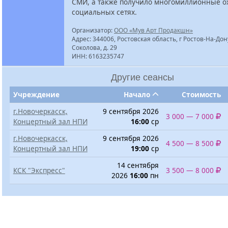
СМИ, а также получило многомиллионные о
социальных сетях.
Организатор:
ООО «Мув Арт Продакшн»
Адрес: 344006, Ростовская область, г Ростов-На-Дону
Соколова, д. 29
ИНН: 6163235747
Другие сеансы
Учреждение
Начало
Стоимость
г.Новочеркасск,
9 сентября 2026
3 000 — 7 000
Концертный зал НПИ
16:00
ср
г.Новочеркасск,
9 сентября 2026
4 500 — 8 500
Концертный зал НПИ
19:00
ср
14 сентября
КСК "Экспресс"
3 500 — 8 000
2026
16:00
пн