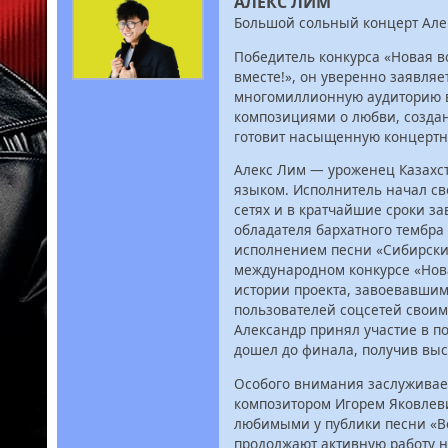
АЛЕКС ЛИМ
Большой сольный концерт Але
Победитель конкурса «Новая во
вместе!», он уверенно заявляе
многомиллионную аудиторию в
композициями о любви, созда
готовит насыщенную концертн
Алекс Лим — уроженец Казахс
языком. Исполнитель начал св
сетях и в кратчайшие сроки з
обладателя бархатного тембра 
исполнением песни «Сибирские
международном конкурсе «Нова
истории проекта, завоевавшим
пользователей соцсетей своим
Александр принял участие в по
дошел до финала, получив выс
Особого внимания заслуживает
композитором Игорем Яковлеви
любимыми у публики песни «Во
продолжают активную работу н