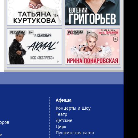
РЕКЛАМА
РЕКЛАМА
РЕКЛАМА
РЕКЛАМА
РЕКЛАМА
РЕКЛАМА
18+
6+
6+
12+
12+
6+
РЕКЛАМА
РЕКЛАМА
РЕКЛАМА
РЕКЛАМА
РЕКЛАМА
РЕКЛАМА
16+
6+
12+
12+
16+
0+
Афиша
Концерты и Шоу
Театр
Детские
оров
Цирк
Пушкинская карта
е