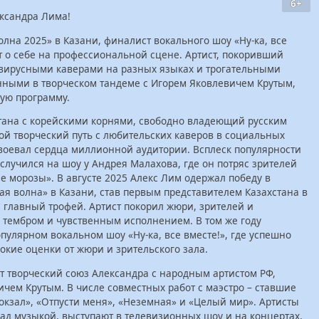
6+
ксандра Лима!
лна 2025» в Казани, финалист вокального шоу «Ну-ка, все
т о себе на профессиональной сцене. Артист, покоривший
ирусными каверами на разных языках и трогательными
нными в творческом тандеме с Игорем Яковлевичем Крутым,
ую программу.
тана с корейскими корнями, свободно владеющий русским
ой творческий путь с любительских каверов в социальных
авоевал сердца миллионной аудитории. Всплеск популярности
случился на шоу у Андрея Малахова, где он потряс зрителей
 морозы». В августе 2025 Алекс Лим одержал победу в
я волна» в Казани, став первым представителем Казахстана в
 главный трофей. Артист покорил жюри, зрителей и
 тембром и чувственным исполнением. В том же году
пулярном вокальном шоу «Ну-ка, все вместе!», где успешно
окие оценки от жюри и зрительского зала.
 творческий союз Александра с народным артистом РФ,
чем Крутым. В числе совместных работ с маэстро – ставшие
кзал», «Отпусти меня», «Неземная» и «Целый мир». Артисты
ад музыкой, выступают в телевизионных шоу и на концертах,