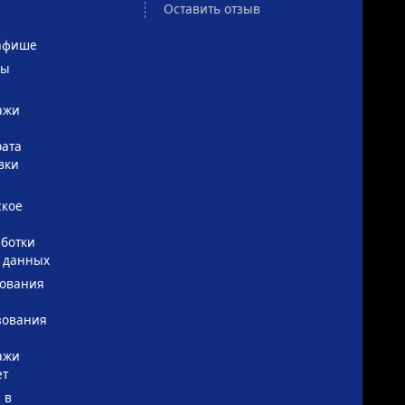
Оставить отзыв
афише
сы
ажи
рата
вки
ское
ботки
 данных
зования
зования
ажи
ет
 в