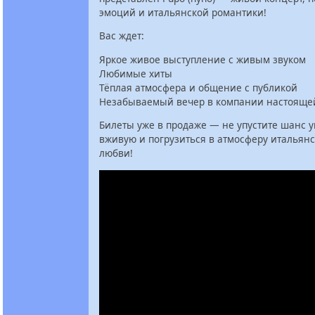
эмоций и итальянской романтики!
Вас ждет:
Яркое живое выступление с живым звуком
Любимые хиты
Тёплая атмосфера и общение с публикой
Незабываемый вечер в компании настояще
Билеты уже в продаже — не упустите шанс 
вживую и погрузиться в атмосферу итальян
любви!