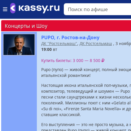
Концерты и Шоу
PUPO, г. Ростов-на-Дону
ДК "Ростсельмаш"
,
ДК Ростсельмаш
, 3 нояб
19:00
вт
Купить билеты: 3 000 — 8 500
Pupo (пупо) — живой концерт, полный эмоци
итальянской романтики!
Настоящая икона итальянской поп-музыки, 
композитор, телеведущий и шоумен — Pupo (п
песни стали саундтреками к жизни несколь
поколений. Миллионы поют с ним «Gelato al 
«Su di noi», «Firenze Santa Maria Novella» и д
ставшие классикой.
Его выступления — это не просто музыка, а
представлен Pupo (пупо) — живой концерт, 