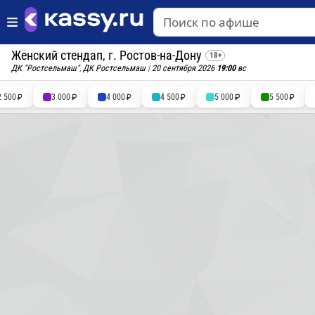
Женский стендап, г. Ростов-на-Дону
18+
ДК "Ростсельмаш"
,
ДК Ростсельмаш
|
20 сентября 2026
19:00
вс
2 500
3 000
4 000
4 500
5 000
5 500