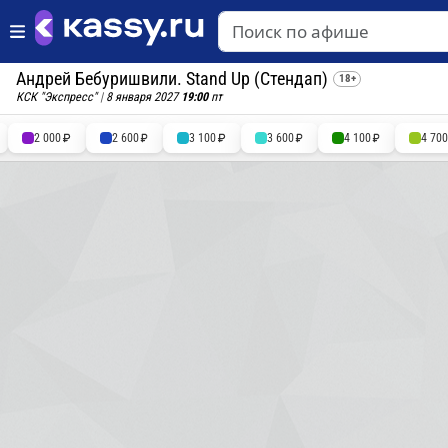
Андрей Бебуришвили. Stand Up (Стендап)
18+
КСК "Экспресс"
|
8 января 2027
19:00
пт
2 000
2 600
3 100
3 600
4 100
4 70