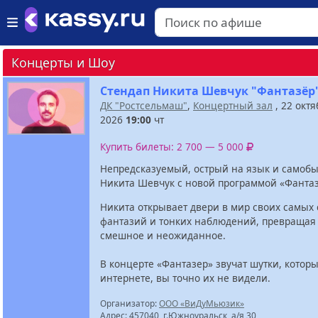
Концерты и Шоу
Стендап Никита Шевчук "Фантазёр
ДК "Ростсельмаш"
,
Концертный зал
, 22 октя
2026
19:00
чт
Купить билеты: 2 700 — 5 000
Непредсказуемый, острый на язык и самоб
Никита Шевчук с новой программой «Фантаз
Никита открывает двери в мир своих самых
фантазий и тонких наблюдений, превращая
смешное и неожиданное.
В концерте «Фантазер» звучат шутки, которы
интернете, вы точно их не видели.
Организатор:
ООО «ВиДуМьюзик»
Адрес: 457040, г.Южноуральск, а/я 30